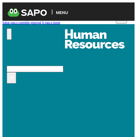
MENU
Saltar para o conteúdo principal
Ir para o footer
Pesquisar no site
Pesquisar
×