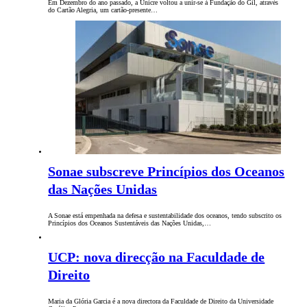
Em Dezembro do ano passado, a Unicre voltou a unir-se à Fundação do Gil, através
do Cartão Alegria, um cartão-presente…
Sonae subscreve Princípios dos Oceanos
das Nações Unidas
A Sonae está empenhada na defesa e sustentabilidade dos oceanos, tendo subscrito os
Princípios dos Oceanos Sustentáveis das Nações Unidas,…
UCP: nova direcção na Faculdade de
Direito
Maria da Glória Garcia é a nova directora da Faculdade de Direito da Universidade