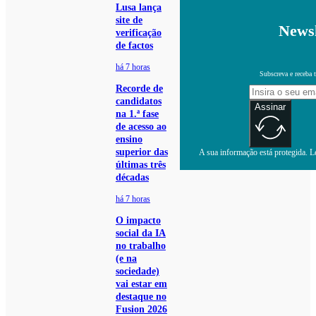
Lusa lança
site de
Newsl
verificação
de factos
há 7 horas
Subscreva e receba 
Recorde de
candidatos
Assinar
na 1.ª fase
de acesso ao
ensino
superior das
A sua informação está protegida. Le
últimas três
décadas
há 7 horas
O impacto
social da IA
no trabalho
(e na
sociedade)
vai estar em
destaque no
Fusion 2026