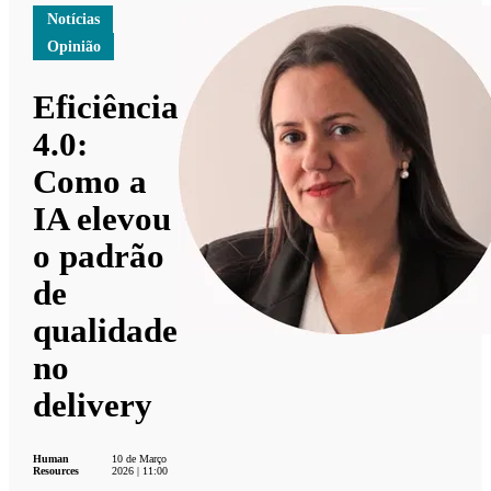
Notícias
Opinião
Eficiência
4.0:
Como a
IA elevou
o padrão
de
qualidade
no
delivery
Human
10 de Março
Resources
2026 | 11:00