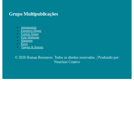
Grupo Multipublicações
Automonitor
Executive Digest
Forever Young
Kids Marketeer
Marketeer
Risco
Viagens & Resorts
© 2026 Human Resources. Todos os direitos reservados. | Produzido por:
Neurónio Criativo