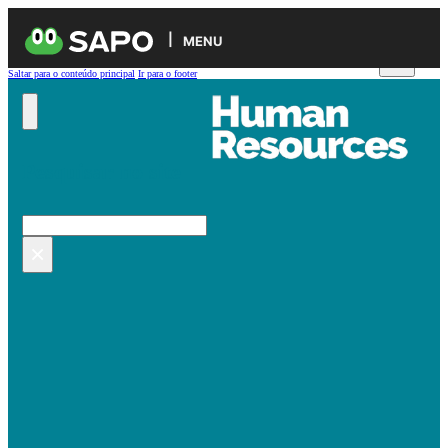
MENU
Saltar para o conteúdo principal
Ir para o footer
Pesquisar no site
Pesquisar
×