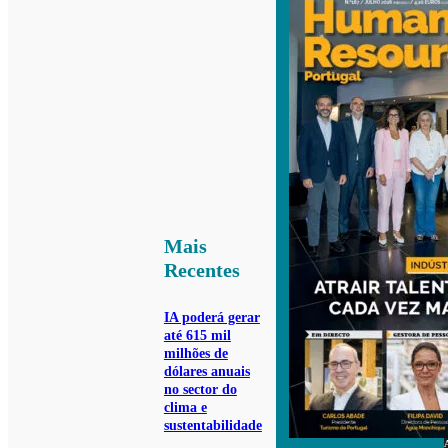
Mais
Recentes
IA poderá gerar
até 615 mil
milhões de
dólares anuais
no sector do
clima e
sustentabilidade