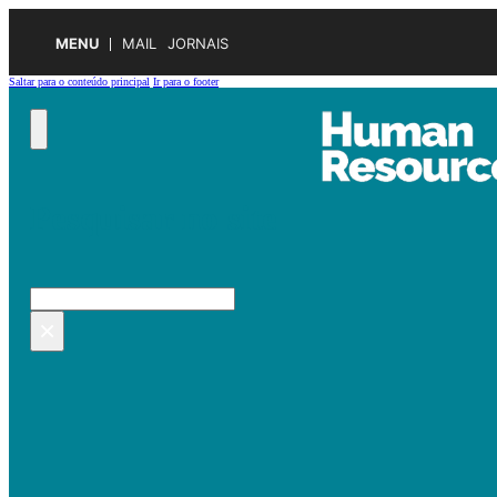
MENU
MAIL
JORNAIS
Saltar para o conteúdo principal
Ir para o footer
Pesquisar no site
Pesquisar
×