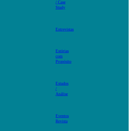
/ Case
Study
Entrevistas
Estórias
com
Propósito
Estudos
/
Análise
Eventos
Revista