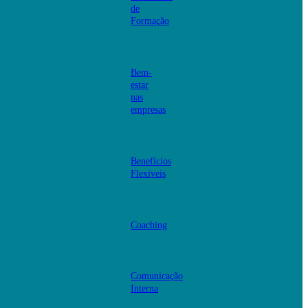
de
Formação
Bem-
estar
nas
empresas
Benefícios
Flexíveis
Coaching
Comunicação
Interna