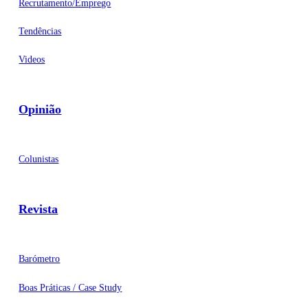
Recrutamento/Emprego
Tendências
Videos
Opinião
Colunistas
Revista
Barómetro
Boas Práticas / Case Study