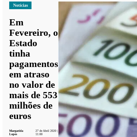
Notícias
Em
Fevereiro, o
Estado
tinha
pagamentos
em atraso
no valor de
mais de 553
milhões de
euros
Margarida
27 de Abril 2020 |
Lopes
11:00