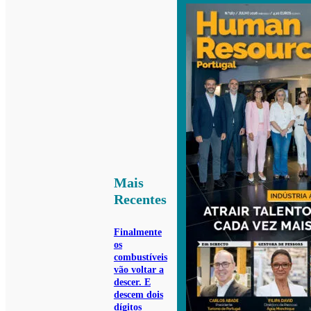
Mais
Recentes
Finalmente
os
combustíveis
vão voltar a
descer. E
descem dois
dígitos