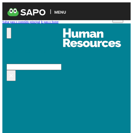
MENU
Saltar para o conteúdo principal
Ir para o footer
Pesquisar no site
Pesquisar
×