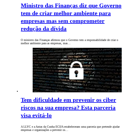
Ministro das Finanças diz que Governo
tem de criar melhor ambiente para
empresas mas sem comprometer
redução da dívida
O ministro das Finanças afirmou que o Governo tem a responsabilidade de criar o
melhor ambiente para as empresas, mas…
Tem dificuldade em prevenir os ciber
riscos na sua empresa? Esta parceria
visa evitá-lo
A LLYC e a Antas da Cunha ECIJA estabeleceram uma parceria que pretende ajudar
empresas e organizações a prevenir os…