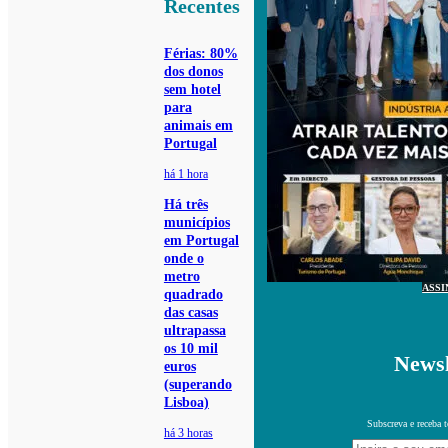
Recentes
Férias: 80%
dos donos
sem hotel
para
animais em
Portugal
há 1 hora
Há três
municípios
em Portugal
onde o
metro
ASSI
quadrado
das casas
ultrapassa
os 10 mil
Newsl
euros
(superando
Lisboa)
Subscreva e receba 
há 3 horas