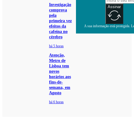
Investigação
Assinar
comprova
pela
primeira vez
efeitos da
A sua informação está protegida. Le
cafeína no
cérebro
há 5 horas
Atenção,
Metro de
Lisboa tem
novos
horários aos
fins-de-
semana, em
Agosto
há 6 horas