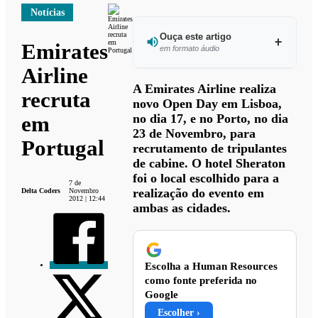
Notícias
Ouça este artigo
Emirates
em formato áudio
Airline
Ouvir este
A Emirates Airline realiza
recruta
artigo
novo Open Day em Lisboa,
no dia 17, e no Porto, no dia
em
23 de Novembro, para
Portugal
recrutamento de tripulantes
de cabine. O hotel Sheraton
foi o local escolhido para a
7 de
realização do evento em
Delta Coders
Novembro
2012 | 12:44
ambas as cidades.
Escolha a Human Resources
como fonte preferida no
Google
Escolher ›