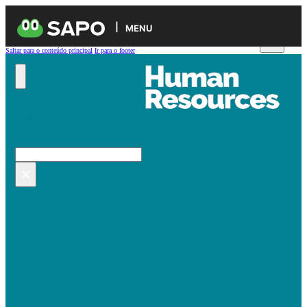
MENU
Saltar para o conteúdo principal
Ir para o footer
Pesquisar no site
Pesquisar
×