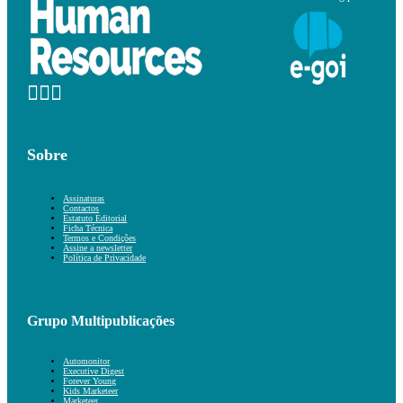
Sobre
Assinaturas
Contactos
Estatuto Editorial
Ficha Técnica
Termos e Condições
Assine a newsletter
Política de Privacidade
Grupo Multipublicações
Automonitor
Executive Digest
Forever Young
Kids Marketeer
Marketeer