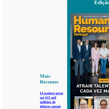
Ediçã
Mais
Recentes
IA poderá gerar
até 615 mil
milhões de
dólares anuais