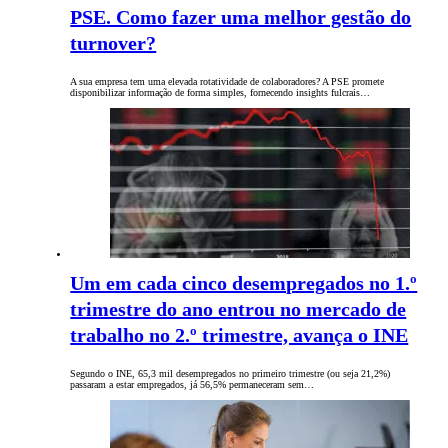
PSE. Como fazer uma melhor gestão do
turnover?
A sua empresa tem uma elevada rotatividade de colaboradores? A PSE promete
disponibilizar informação de forma simples, fornecendo insights fulcrais…
Um em cada cinco desempregados no 1.º
trimestre do ano entrou no mercado de
trabalho no 2.º trimestre, avança o INE
Segundo o INE, 65,3 mil desempregados no primeiro trimestre (ou seja 21,2%)
passaram a estar empregados, já 56,5% permaneceram sem…