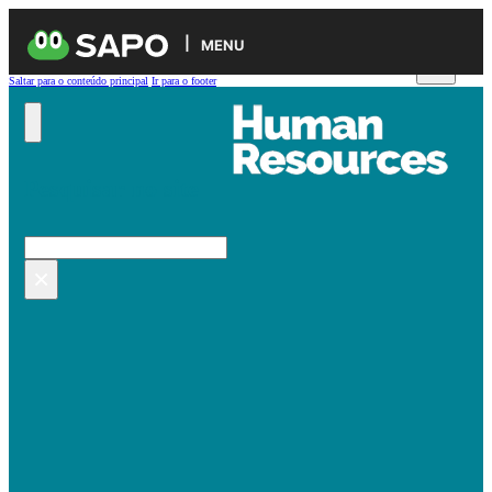
MENU
Saltar para o conteúdo principal
Ir para o footer
Pesquisar no site
Pesquisar
×