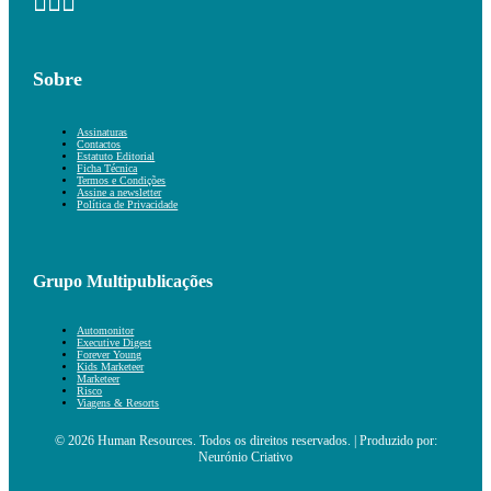
Sobre
Assinaturas
Contactos
Estatuto Editorial
Ficha Técnica
Termos e Condições
Assine a newsletter
Política de Privacidade
Grupo Multipublicações
Automonitor
Executive Digest
Forever Young
Kids Marketeer
Marketeer
Risco
Viagens & Resorts
© 2026 Human Resources. Todos os direitos reservados. | Produzido por:
Neurónio Criativo