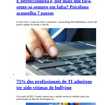
É perfeccionista e, por mais que faça,
sente-se sempre em falta? Psicóloga
aconselha 7 passos
O novo livro «Como ser bom o suficiente», da psicóloga Elle Hendriksen, revela sete
passos capazes de mudar a vida de…
75% dos profissionais de TI admitem
ter sido vítimas de bullying
Um esudo da IDG Connect mostra que o assédio moral no trabalho junto dos
profissionais da área das Tecnologias de…