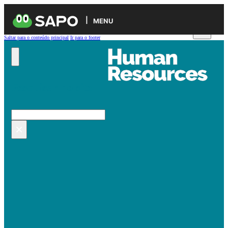
MENU
Saltar para o conteúdo principal
Ir para o footer
Pesquisar no site
Pesquisar
×