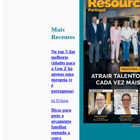
Mais
Recentes
No top 3 das
melhores
cidades para
a Gen Z há
apenas uma
europeia (e
é
portuguesa)
há 10 horas
Dicas para
gerir o
orçamento
ASSI
familiar
segundo a
regra