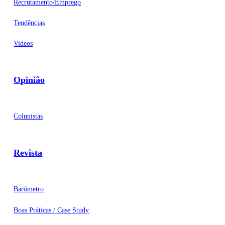
Recrutamento/Emprego
Tendências
Videos
Opinião
Colunistas
Revista
Barómetro
Boas Práticas / Case Study