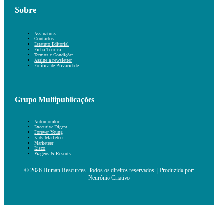
Sobre
Assinaturas
Contactos
Estatuto Editorial
Ficha Técnica
Termos e Condições
Assine a newsletter
Política de Privacidade
Grupo Multipublicações
Automonitor
Executive Digest
Forever Young
Kids Marketeer
Marketeer
Risco
Viagens & Resorts
© 2026 Human Resources. Todos os direitos reservados. | Produzido por:
Neurónio Criativo