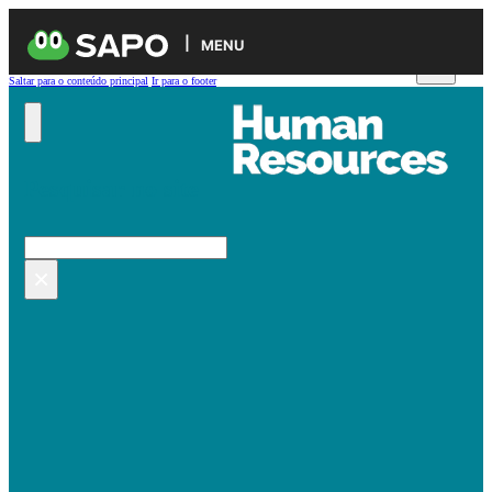
MENU
Saltar para o conteúdo principal
Ir para o footer
Pesquisar no site
Pesquisar
×