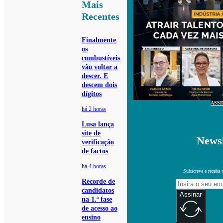
Mais
Recentes
Finalmente
os
combustíveis
vão voltar a
descer. E
descem dois
dígitos
ASS
há 2 horas
Lusa lança
site de
Newsl
verificação
de factos
há 4 horas
Subscreva e receba 
Recorde de
candidatos
Assinar
na 1.ª fase
de acesso ao
ensino