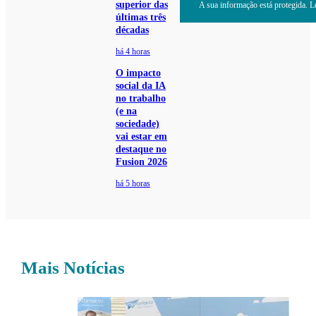
superior das
A sua informação está protegida. Le
últimas três
décadas
há 4 horas
O impacto
social da IA
no trabalho
(e na
sociedade)
vai estar em
destaque no
Fusion 2026
há 5 horas
Mais Notícias