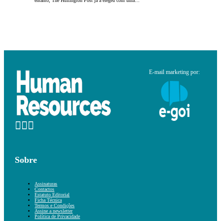
entanto, The Huffington Post já a elegeu com uma…
E-mail marketing por:
Sobre
Assinaturas
Contactos
Estatuto Editorial
Ficha Técnica
Termos e Condições
Assine a newsletter
Política de Privacidade