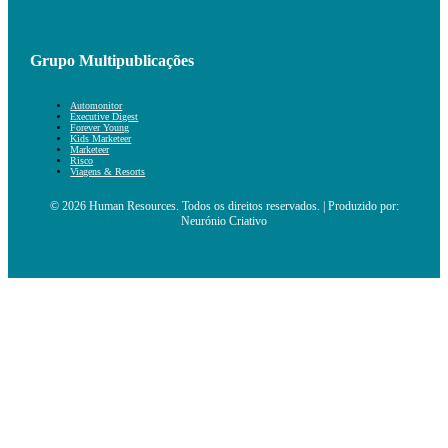
Grupo Multipublicações
Automonitor
Executive Digest
Forever Young
Kids Marketeer
Marketeer
Risco
Viagens & Resorts
© 2026 Human Resources. Todos os direitos reservados. | Produzido por:
Neurónio Criativo