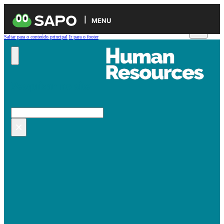
MENU
Saltar para o conteúdo principal
Ir para o footer
Pesquisar no site
Pesquisar
×