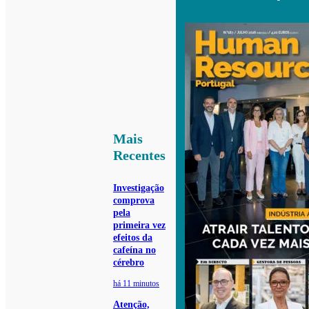
Mais
Recentes
Investigação
comprova
pela
primeira vez
efeitos da
cafeína no
cérebro
há 11 minutos
Atenção,