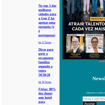
No top 3 das
melhores
cidades para
a Gen Z há
apenas uma
europeia (e
é
portuguesa)
há 12 horas
Dicas para
gerir o
orçamento
ASSI
familiar
segundo a
regra
50/30/20
Newsl
há 16 horas
Férias: 80%
Subscreva e receba 
dos donos
sem hotel
para
Assinar