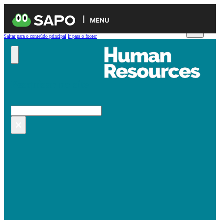
MENU
Saltar para o conteúdo principal
Ir para o footer
Pesquisar no site
Pesquisar
×