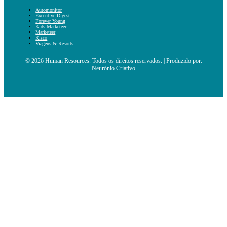
Automonitor
Executive Digest
Forever Young
Kids Marketeer
Marketeer
Risco
Viagens & Resorts
© 2026 Human Resources. Todos os direitos reservados. | Produzido por:
Neurónio Criativo