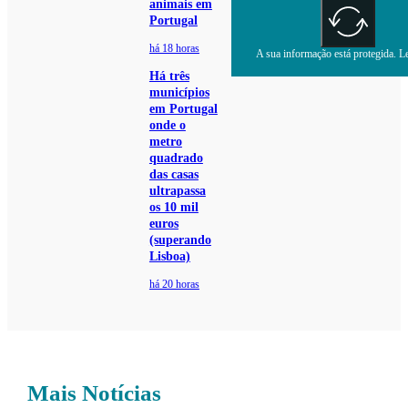
animais em
Portugal
há 18 horas
A sua informação está protegida. Le
Há três
municípios
em Portugal
onde o
metro
quadrado
das casas
ultrapassa
os 10 mil
euros
(superando
Lisboa)
há 20 horas
Mais Notícias