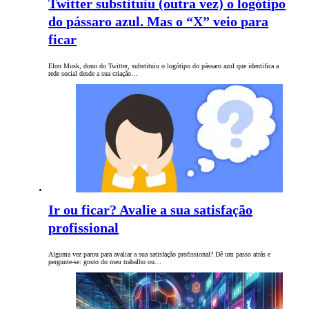
Twitter substituiu (outra vez) o logótipo
do pássaro azul. Mas o “X” veio para
ficar
Elon Musk, dono do Twitter, substituiu o logótipo do pássaro azul que identifica a
rede social desde a sua criação…
Ir ou ficar? Avalie a sua satisfação
profissional
Alguma vez parou para avaliar a sua satisfação profissional? Dê um passo atrás e
pergunte-se: gosto do meu trabalho ou…