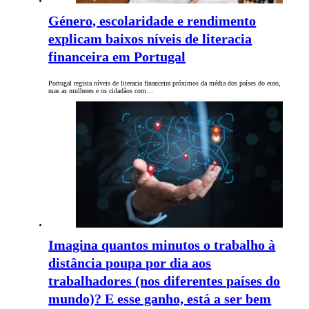
Género, escolaridade e rendimento
explicam baixos níveis de literacia
financeira em Portugal
Portugal regista níveis de literacia financeira próximos da média dos países do euro,
mas as mulheres e os cidadãos com…
Imagina quantos minutos o trabalho à
distância poupa por dia aos
trabalhadores (nos diferentes países do
mundo)? E esse ganho, está a ser bem