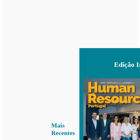
Edição 
Mais
Recentes