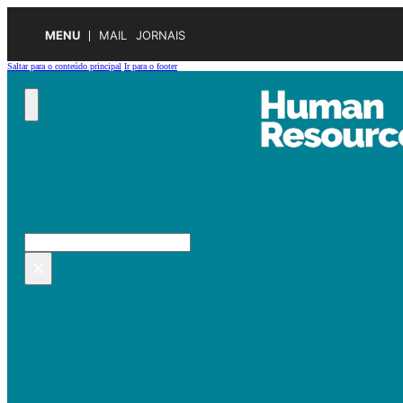
MENU
MAIL
JORNAIS
Saltar para o conteúdo principal
Ir para o footer
Pesquisar no site
Pesquisar
×