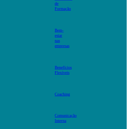
de
Formação
Bem-
estar
nas
empresas
Benefícios
Flexíveis
Coaching
Comunicação
Interna