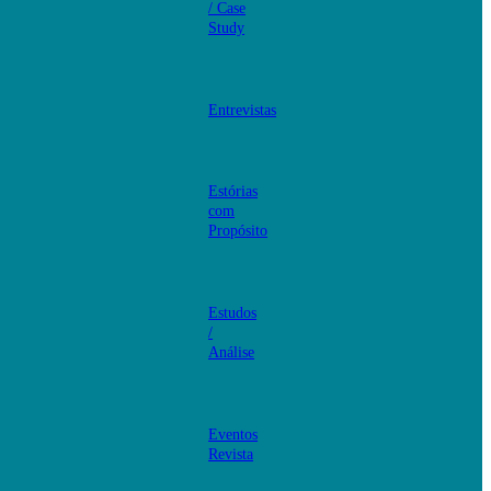
/ Case
Study
Entrevistas
Estórias
com
Propósito
Estudos
/
Análise
Eventos
Revista