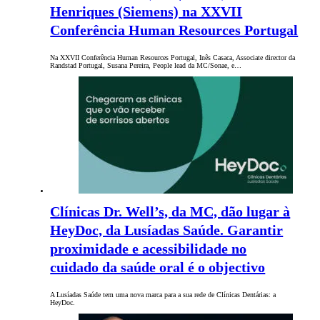
Henriques (Siemens) na XXVII
Conferência Human Resources Portugal
Na XXVII Conferência Human Resources Portugal, Inês Casaca, Associate director da
Randstad Portugal, Susana Pereira, People lead da MC/Sonae, e…
Clínicas Dr. Well’s, da MC, dão lugar à
HeyDoc, da Lusíadas Saúde. Garantir
proximidade e acessibilidade no
cuidado da saúde oral é o objectivo
A Lusíadas Saúde tem uma nova marca para a sua rede de Clínicas Dentárias: a
HeyDoc.