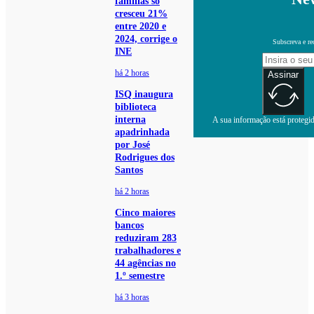
famílias só
cresceu 21%
entre 2020 e
2024, corrige o
Subscreva e re
INE
há 2 horas
Assinar
ISQ inaugura
biblioteca
interna
A sua informação está protegida
apadrinhada
por José
Rodrigues dos
Santos
há 2 horas
Cinco maiores
bancos
reduziram 283
trabalhadores e
44 agências no
1.º semestre
há 3 horas