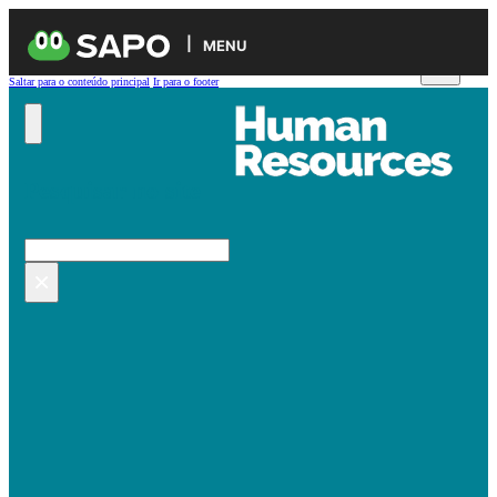
MENU
Saltar para o conteúdo principal
Ir para o footer
Pesquisar no site
Pesquisar
×