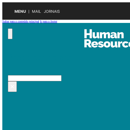
MENU
MAIL
JORNAIS
Saltar para o conteúdo principal
Ir para o footer
Pesquisar no site
Pesquisar
×