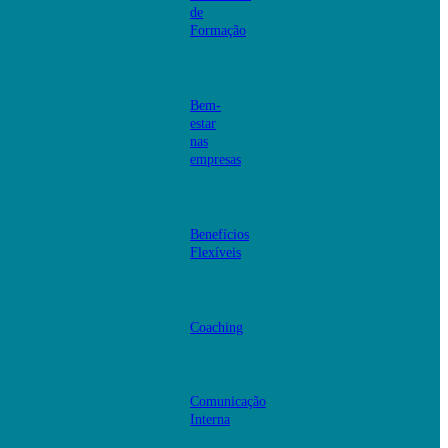
de
Formação
Bem-
estar
nas
empresas
Benefícios
Flexíveis
Coaching
Comunicação
Interna