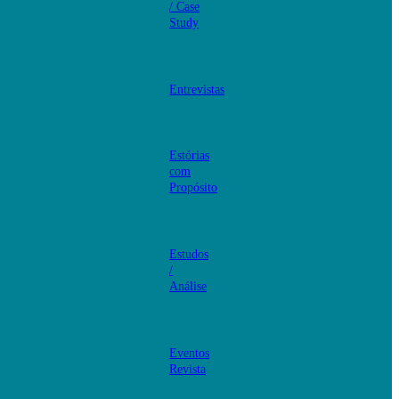
/ Case
Study
Entrevistas
Estórias
com
Propósito
Estudos
/
Análise
Eventos
Revista