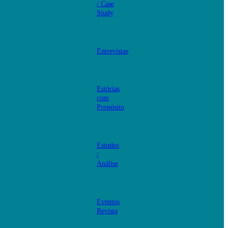
/ Case
Study
Entrevistas
Estórias
com
Propósito
Estudos
/
Análise
Eventos
Revista