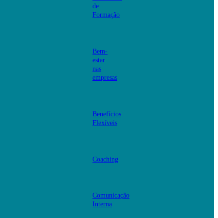
de
Formação
Bem-
estar
nas
empresas
Benefícios
Flexíveis
Coaching
Comunicação
Interna