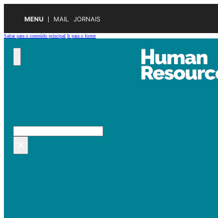
MENU
MAIL
JORNAIS
Saltar para o conteúdo principal
Ir para o footer
Pesquisar no site
Pesquisar
×