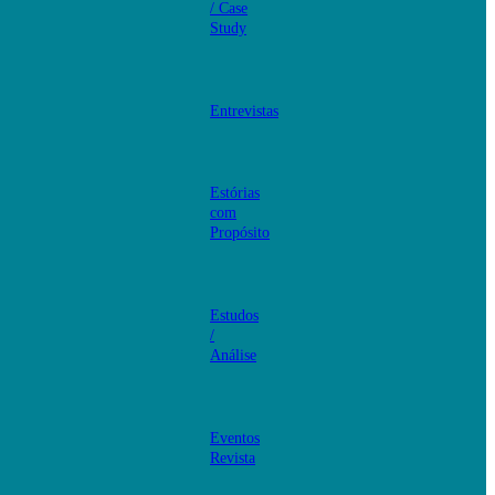
/ Case
Study
Entrevistas
Estórias
com
Propósito
Estudos
/
Análise
Eventos
Revista