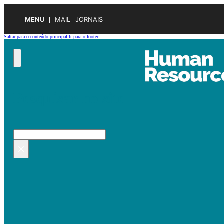
MENU
MAIL
JORNAIS
Saltar para o conteúdo principal
Ir para o footer
Pesquisar no site
Pesquisar
×