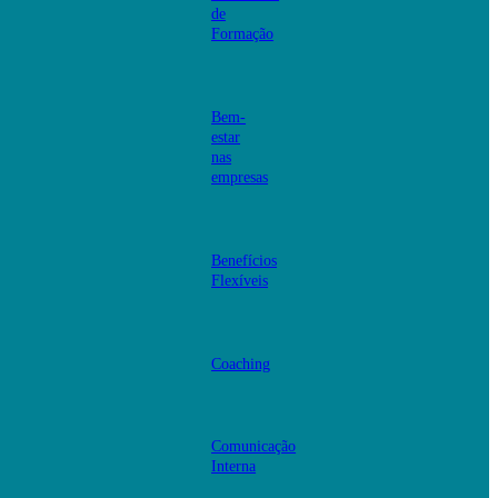
de
Formação
Bem-
estar
nas
empresas
Benefícios
Flexíveis
Coaching
Comunicação
Interna