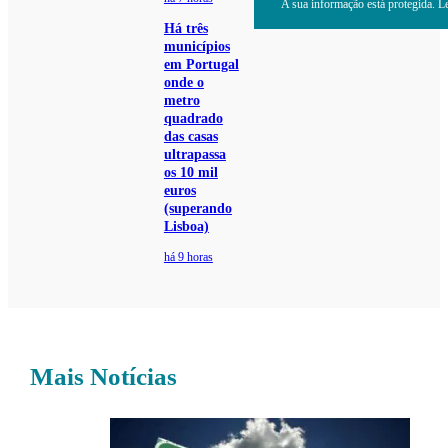
A sua informação está protegida. Le
Há três
municípios
em Portugal
onde o
metro
quadrado
das casas
ultrapassa
os 10 mil
euros
(superando
Lisboa)
há 9 horas
Mais Notícias