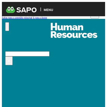
MENU
Saltar para o conteúdo principal
Ir para o footer
Pesquisar no site
Pesquisar
×