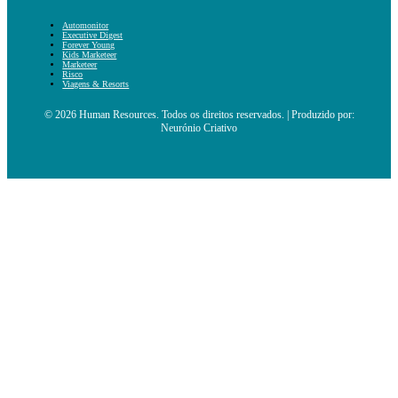
Automonitor
Executive Digest
Forever Young
Kids Marketeer
Marketeer
Risco
Viagens & Resorts
© 2026 Human Resources. Todos os direitos reservados. | Produzido por:
Neurónio Criativo