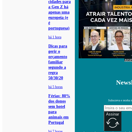
cidades para
a Gen Z há
apenas uma
europeia (e
é
portuguesa)
há 1 hora
Dicas para
gerir o
orçamento
ASSI
familiar
segundo a
regra
50/30/20
Newsl
há 5 horas
Férias: 80%
Subscreva e receba 
dos donos
sem hotel
para
Assinar
animais em
Portugal
há 7 horas