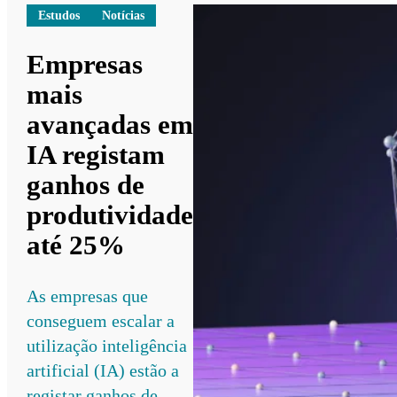
Estudos
Notícias
Empresas
mais
avançadas em
IA registam
ganhos de
produtividade
até 25%
As empresas que
conseguem escalar a
utilização inteligência
artificial (IA) estão a
registar ganhos de