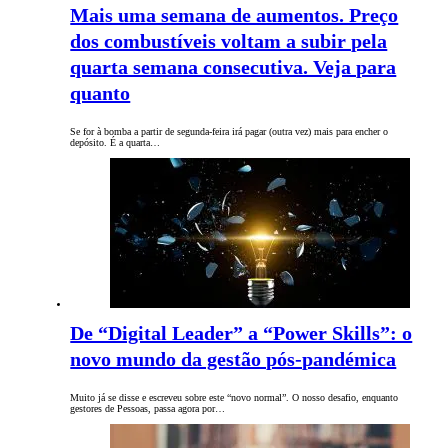
Mais uma semana de aumentos. Preço
dos combustíveis voltam a subir pela
quarta semana consecutiva. Veja para
quanto
Se for à bomba a partir de segunda-feira irá pagar (outra vez) mais para encher o
depósito. É a quarta…
De “Digital Leader” a “Power Skills”: o
novo mundo da gestão pós-pandémica
Muito já se disse e escreveu sobre este “novo normal”. O nosso desafio, enquanto
gestores de Pessoas, passa agora por…