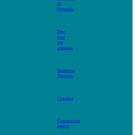
de
Formação
Bem-
estar
nas
empresas
Benefícios
Flexíveis
Coaching
Comunicação
Interna