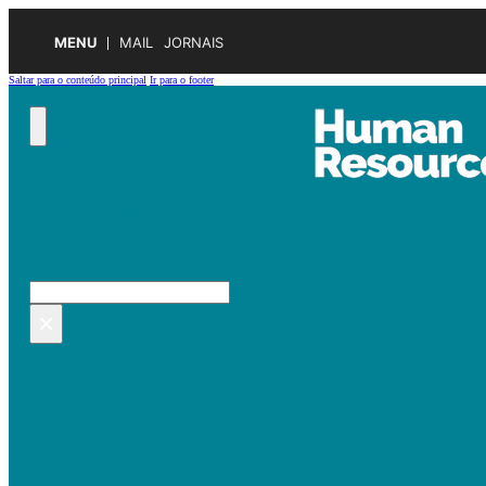
MENU
MAIL
JORNAIS
Saltar para o conteúdo principal
Ir para o footer
Pesquisar no site
Pesquisar
×