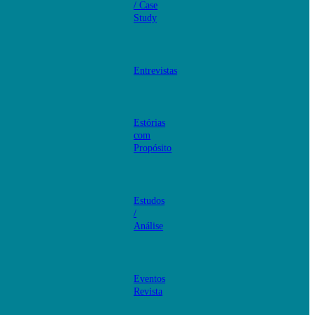
/ Case
Study
Entrevistas
Estórias
com
Propósito
Estudos
/
Análise
Eventos
Revista