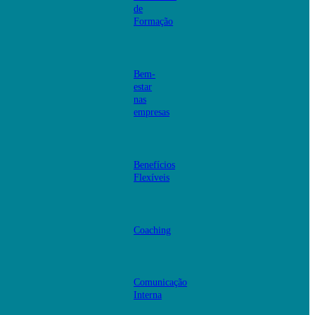
de
Formação
Bem-
estar
nas
empresas
Benefícios
Flexíveis
Coaching
Comunicação
Interna