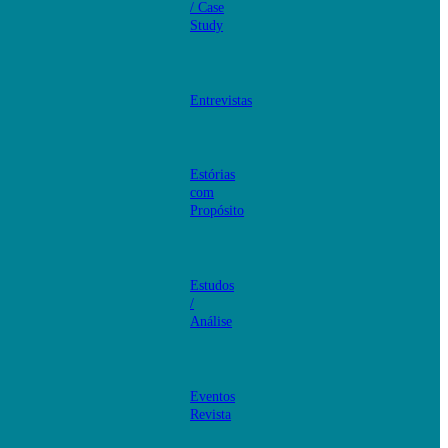
/ Case
Study
Entrevistas
Estórias
com
Propósito
Estudos
/
Análise
Eventos
Revista