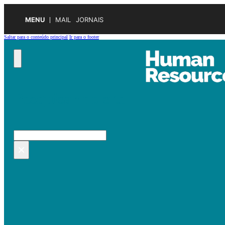
MENU
MAIL
JORNAIS
Saltar para o conteúdo principal
Ir para o footer
Pesquisar no site
Pesquisar
×