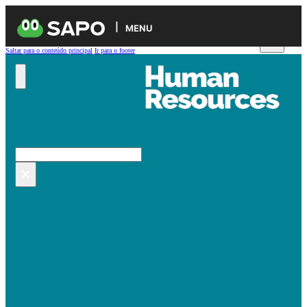
MENU
Saltar para o conteúdo principal
Ir para o footer
Pesquisar no site
Pesquisar
×