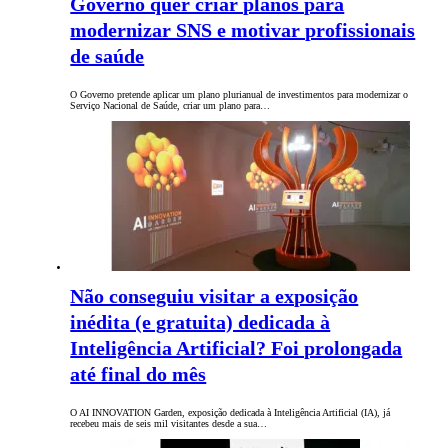
Governo quer criar planos para
modernizar SNS e motivar profissionais
de saúde
O Governo pretende aplicar um plano plurianual de investimentos para modernizar o
Serviço Nacional de Saúde, criar um plano para…
Não conseguiu visitar a exposição
inédita (e gratuita) dedicada à
Inteligência Artificial? Foi prolongada
até final do mês
O AI INNOVATION Garden, exposição dedicada à Inteligência Artificial (IA), já
recebeu mais de seis mil visitantes desde a sua…