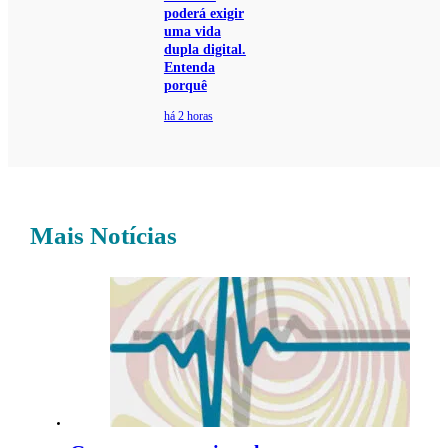
poderá exigir
uma vida
dupla digital.
Entenda
porquê
há 2 horas
Mais Notícias