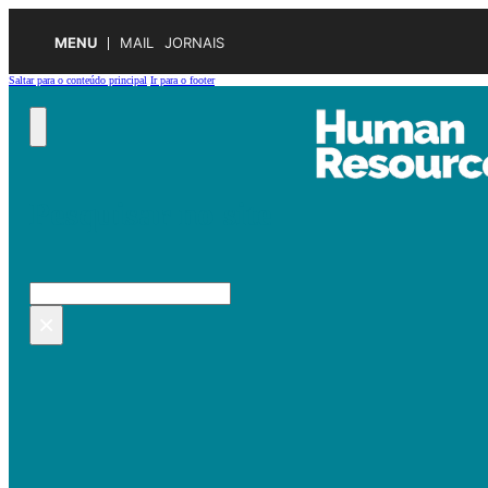
MENU
MAIL
JORNAIS
Saltar para o conteúdo principal
Ir para o footer
Pesquisar no site
Pesquisar
×