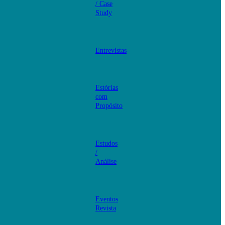
/ Case
Study
Entrevistas
Estórias
com
Propósito
Estudos
/
Análise
Eventos
Revista