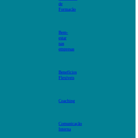
de
Formação
Bem-
estar
nas
empresas
Benefícios
Flexíveis
Coaching
Comunicação
Interna