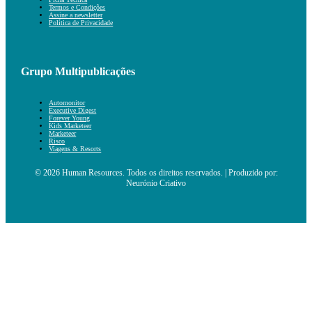
Termos e Condições
Assine a newsletter
Política de Privacidade
Grupo Multipublicações
Automonitor
Executive Digest
Forever Young
Kids Marketeer
Marketeer
Risco
Viagens & Resorts
© 2026 Human Resources. Todos os direitos reservados. | Produzido por:
Neurónio Criativo