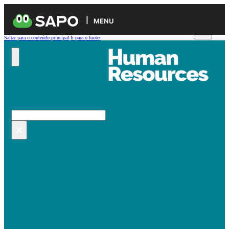
MENU
Saltar para o conteúdo principal
Ir para o footer
Pesquisar no site
Pesquisar
×