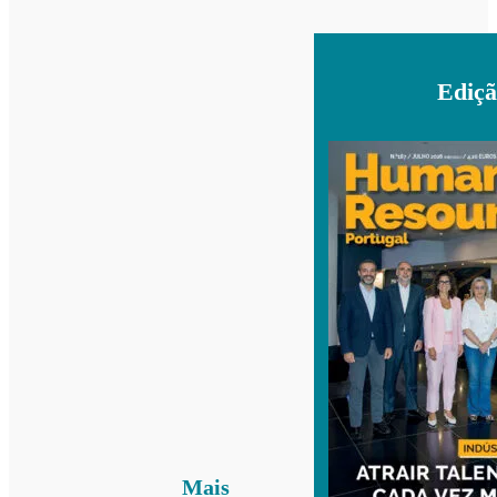
Ediçã
Mais