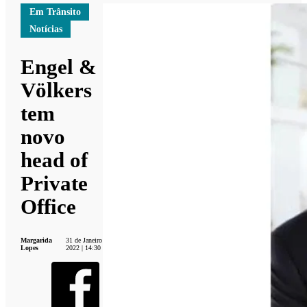
Em Trânsito
Notícias
Engel &
Völkers
tem
novo
head of
Private
Office
Margarida
31 de Janeiro
Lopes
2022 | 14:30