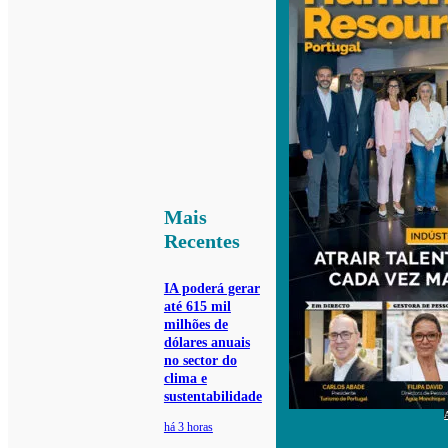
Mais
Recentes
IA poderá gerar
até 615 mil
milhões de
dólares anuais
no sector do
clima e
sustentabilidade
há 3 horas