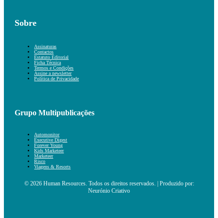
Sobre
Assinaturas
Contactos
Estatuto Editorial
Ficha Técnica
Termos e Condições
Assine a newsletter
Política de Privacidade
Grupo Multipublicações
Automonitor
Executive Digest
Forever Young
Kids Marketeer
Marketeer
Risco
Viagens & Resorts
© 2026 Human Resources. Todos os direitos reservados. | Produzido por:
Neurónio Criativo