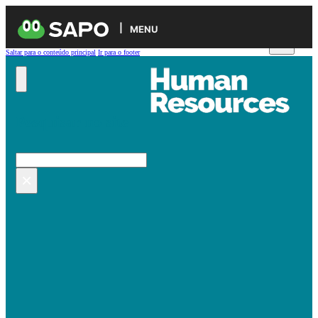
MENU
Saltar para o conteúdo principal
Ir para o footer
Pesquisar no site
Pesquisar
×