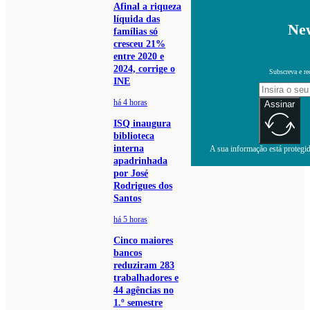
Afinal a riqueza
líquida das
New
famílias só
cresceu 21%
entre 2020 e
2024, corrige o
Subscreva e re
INE
há 4 horas
Assinar
ISQ inaugura
biblioteca
interna
A sua informação está protegida
apadrinhada
por José
Rodrigues dos
Santos
há 5 horas
Cinco maiores
bancos
reduziram 283
trabalhadores e
44 agências no
1.º semestre