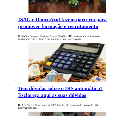
ISAG e DouroAzul fazem parceria para
promover formação e recrutamento
O ISAG – European Business School (ISAG – EBS) assinou um protocolo de
colaboração com a Douro Azul, unindo, assim, sinergias das…
Tem dúvidas sobre o IRS automático?
Esclareça aqui as suas dúvidas
De 1 de Abril a 30 de Junho de 2021 terá de entregar a sua declaração de IRS
relativamente aos…