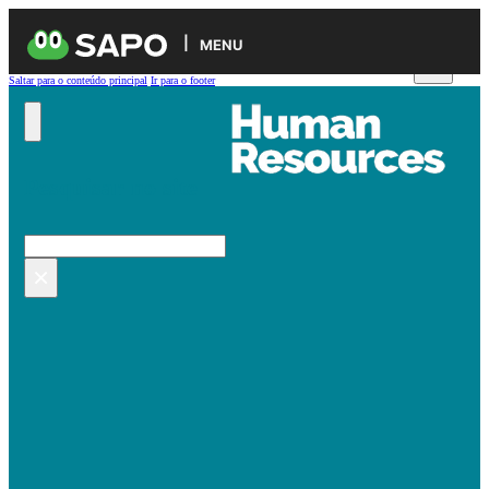
MENU
Saltar para o conteúdo principal
Ir para o footer
Pesquisar no site
Pesquisar
×