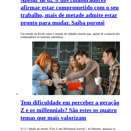
afirmar estar comprometido com o seu
trabalho, mais de metade admite estar
pronto para mudar. Saiba porquê
Um estudo da Ricoh sobre o mundo do trabalho mostra que, apesar de a maioria dos
colaboradores se sentirem satisfeitos…
Tem dificuldade em perceber a geração
Z e os millennials? São estes os quatro
temas que mais valorizam
A 12.ª edição do estudo “Gen Z and Millennial Survey”, da Deloitte, analisou os