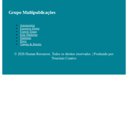
Grupo Multipublicações
Automonitor
Executive Digest
Forever Young
Kids Marketeer
Marketeer
Risco
Viagens & Resorts
© 2026 Human Resources. Todos os direitos reservados. | Produzido por:
Neurónio Criativo