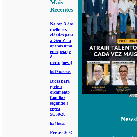
Mais
Recentes
No top 3 das
melhores
cidades para
a Gen Z há
apenas uma
europeia (e
é
portuguesa)
há 12 minutos
Dicas para
gerir o
orçamento
ASSI
familiar
segundo a
regra
50/30/20
Newsl
há 4 horas
Férias: 80%