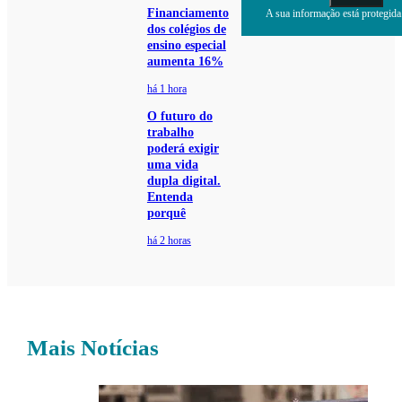
Financiamento
A sua informação está protegida.
dos colégios de
ensino especial
aumenta 16%
há 1 hora
O futuro do
trabalho
poderá exigir
uma vida
dupla digital.
Entenda
porquê
há 2 horas
Mais Notícias