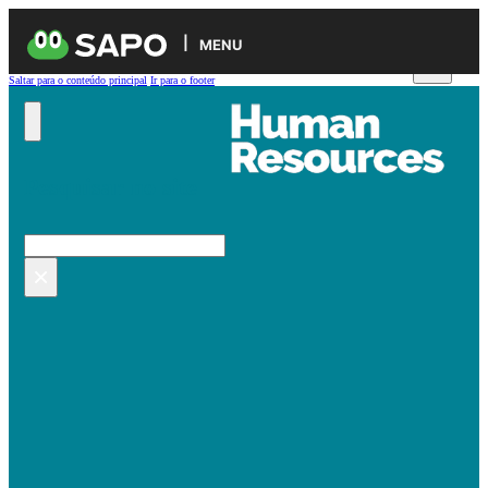
MENU
Saltar para o conteúdo principal
Ir para o footer
Pesquisar no site
Pesquisar
×