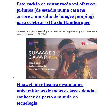
Esta cadeia de restauração vai oferecer
prémios (de estadia numa casa na
árvore a um salto de bungee jumping)
para celebrar o Dia do Hambúrguer
Para celebrar o Dia do Hambúrguer, a cadeia de hambúrgueres do grupo Restalia tem
prémios para oferecer. Até 28 de…
Huawei quer inspirar estudantes
universitárias de todas as áreas dando a
conhecer de perto o mundo da
tecnologia