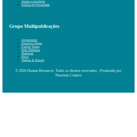
Assine a newsletter
Política de Privacidade
Grupo Multipublicações
Automonitor
Executive Digest
Forever Young
Kids Marketeer
Marketeer
Risco
Viagens & Resorts
© 2026 Human Resources. Todos os direitos reservados. | Produzido por:
Neurónio Criativo