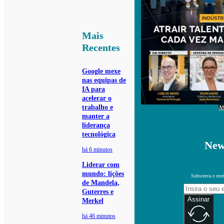
Mais
Recentes
Google mexe
nas equipas de
IA para
acelerar o
trabalho e
A
manter a
liderança
tecnológica
New
há 6 minutos
Liderar com
mundo: lições
Subscreva e rece
de Mandela,
Guterres e
Assinar
Merkel
há 46 minutos