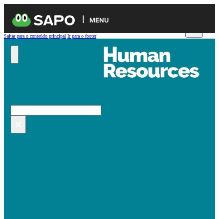
MENU
Saltar para o conteúdo principal
Ir para o footer
Pesquisar no site
Pesquisar
×