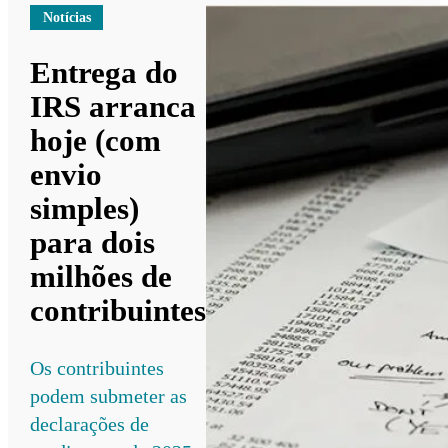
Notícias
Entrega do
IRS arranca
hoje (com
envio
simples)
para dois
milhões de
contribuintes
Os contribuintes
podem submeter as
declarações de