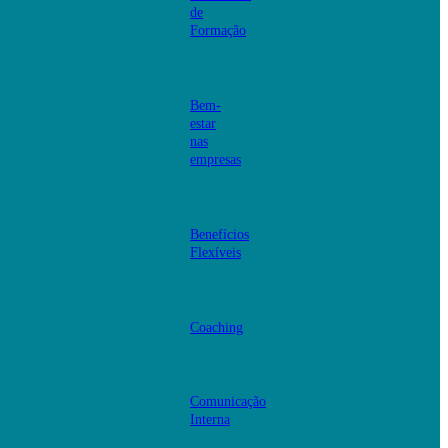
de
Formação
Bem-
estar
nas
empresas
Benefícios
Flexíveis
Coaching
Comunicação
Interna