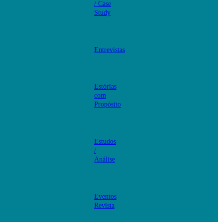
/ Case
Study
Entrevistas
Estórias
com
Propósito
Estudos
/
Análise
Eventos
Revista