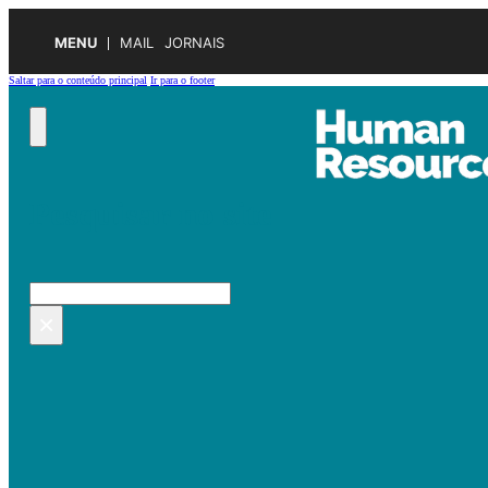
MENU
MAIL
JORNAIS
Saltar para o conteúdo principal
Ir para o footer
Pesquisar no site
Pesquisar
×