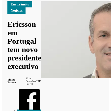
Em Trânsito
Notícias
Ericsson
em
Portugal
tem novo
presidente
executivo
20 de
Titiana
Dezembro 2017
Barroso
| 07:48