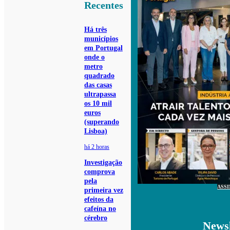
Recentes
Há três
municípios
em Portugal
onde o
metro
quadrado
das casas
ultrapassa
os 10 mil
euros
(superando
Lisboa)
há 2 horas
Investigação
comprova
pela
ASS
primeira vez
efeitos da
cafeína no
cérebro
Newsl