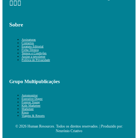
Sobre
Assinaturas
Contactos
Estatuto Editorial
Ficha Técnica
Termos e Condições
Assine a newsletter
Política de Privacidade
Grupo Multipublicações
Automonitor
Executive Digest
Forever Young
Kids Marketeer
Marketeer
Risco
Viagens & Resorts
© 2026 Human Resources. Todos os direitos reservados. | Produzido por:
Neurónio Criativo