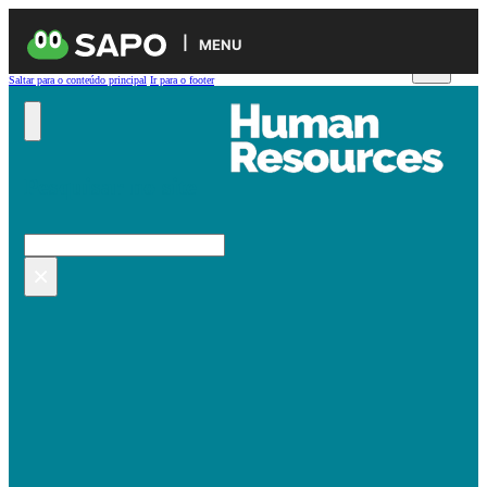
MENU
Saltar para o conteúdo principal
Ir para o footer
Pesquisar no site
Pesquisar
×