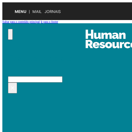
MENU
MAIL
JORNAIS
Saltar para o conteúdo principal
Ir para o footer
Pesquisar no site
Pesquisar
×