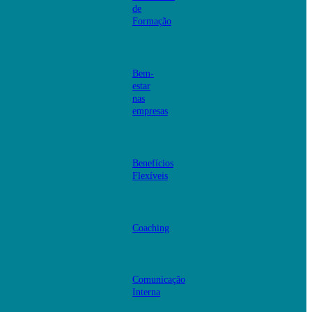
de
Formação
Bem-
estar
nas
empresas
Benefícios
Flexíveis
Coaching
Comunicação
Interna