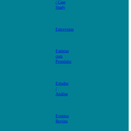
/ Case
Study
Entrevistas
Estórias
com
Propósito
Estudos
/
Análise
Eventos
Revista