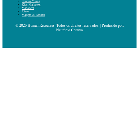
Forever Young
Kids Marketeer
Marketeer
Risco
Viagens & Resorts
© 2026 Human Resources. Todos os direitos reservados. | Produzido por:
Neurónio Criativo