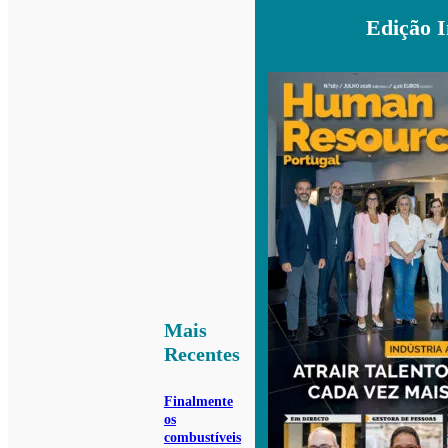
Edição 
Mais
Recentes
Finalmente
os
combustíveis