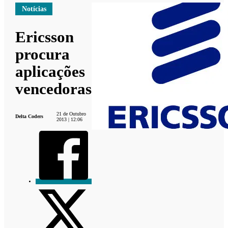
Notícias
Ericsson
procura
aplicações
vencedoras
21 de Outubro
Delta Coders
2013 | 12:06