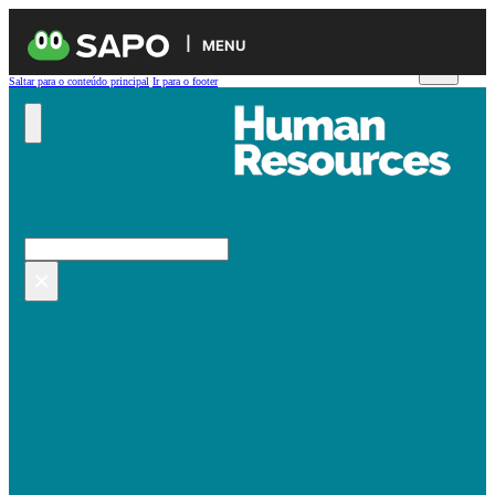
MENU
Saltar para o conteúdo principal
Ir para o footer
Pesquisar no site
Pesquisar
×