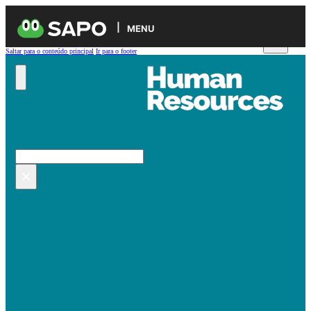
MENU
Saltar para o conteúdo principal
Ir para o footer
Pesquisar no site
Pesquisar
×