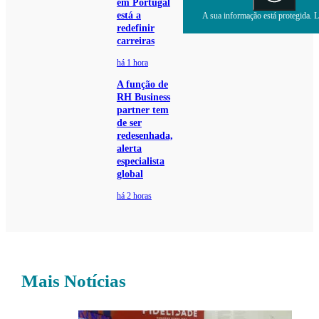
em Portugal
está a
A sua informação está protegida. Le
redefinir
carreiras
há 1 hora
A função de
RH Business
partner tem
de ser
redesenhada,
alerta
especialista
global
há 2 horas
Mais Notícias