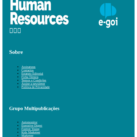
Sobre
Assinaturas
Contactos
Estatuto Editorial
Ficha Técnica
Termos e Condições
Assine a newsletter
Política de Privacidade
Grupo Multipublicações
Automonitor
Executive Digest
Forever Young
Kids Marketeer
Marketeer