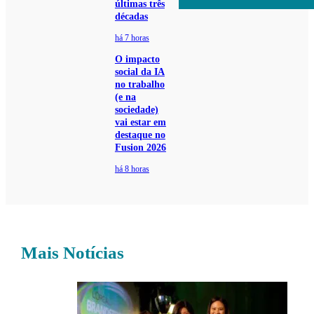
últimas três
décadas
há 7 horas
O impacto
social da IA
no trabalho
(e na
sociedade)
vai estar em
destaque no
Fusion 2026
há 8 horas
Mais Notícias