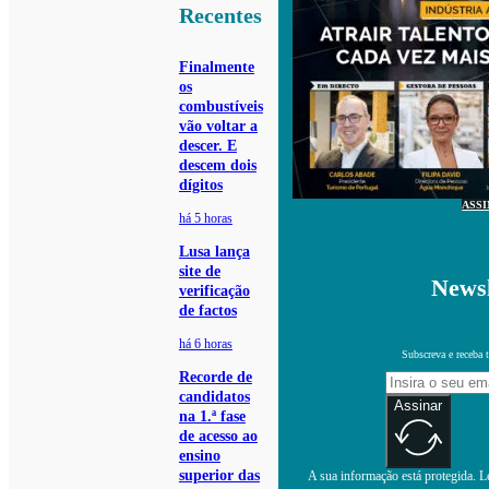
Recentes
Finalmente
os
combustíveis
vão voltar a
descer. E
descem dois
dígitos
ASS
há 5 horas
Lusa lança
site de
Newsl
verificação
de factos
há 6 horas
Subscreva e receba 
Recorde de
candidatos
Assinar
na 1.ª fase
de acesso ao
ensino
superior das
A sua informação está protegida. Le