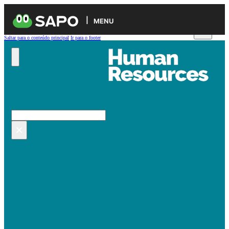
MENU
Saltar para o conteúdo principal
Ir para o footer
Pesquisar no site
Pesquisar
×