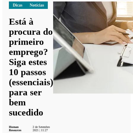
Dicas
Notícias
Está à
procura do
primeiro
emprego?
Siga estes
10 passos
(essenciais)
para ser
bem
sucedido
Human
2 de Setembro
Resources
2021 | 11:27