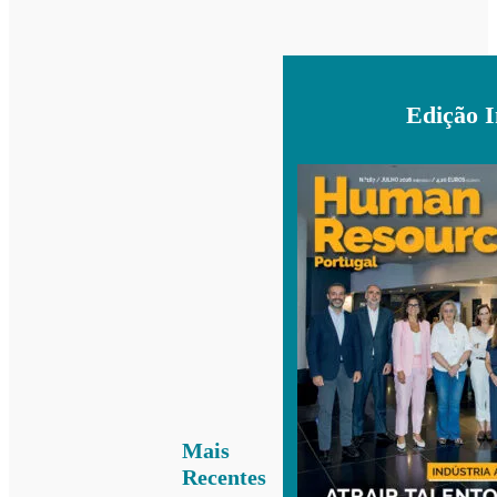
Edição 
Mais
Recentes