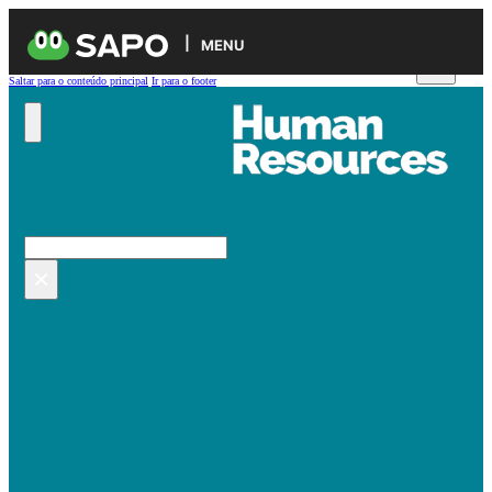
MENU
Saltar para o conteúdo principal
Ir para o footer
Pesquisar no site
Pesquisar
×