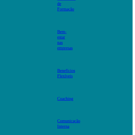
de
Formação
Bem-
estar
nas
empresas
Benefícios
Flexíveis
Coaching
Comunicação
Interna