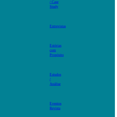
/ Case
Study
Entrevistas
Estórias
com
Propósito
Estudos
/
Análise
Eventos
Revista