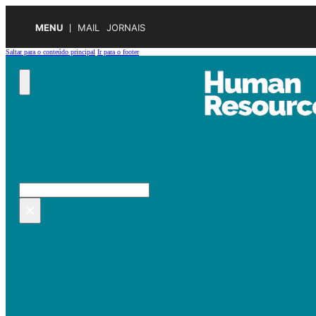
MENU
MAIL
JORNAIS
Saltar para o conteúdo principal
Ir para o footer
Pesquisar no site
Pesquisar
×