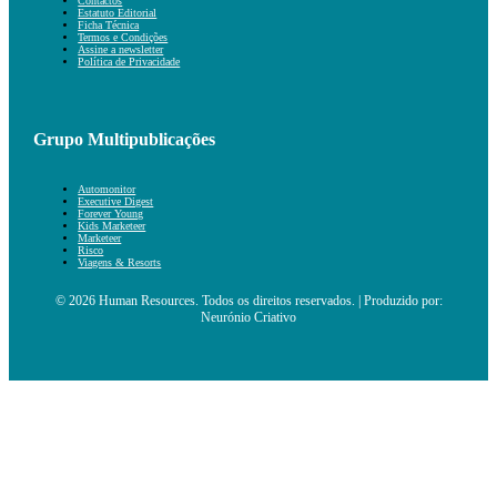
Contactos
Estatuto Editorial
Ficha Técnica
Termos e Condições
Assine a newsletter
Política de Privacidade
Grupo Multipublicações
Automonitor
Executive Digest
Forever Young
Kids Marketeer
Marketeer
Risco
Viagens & Resorts
© 2026 Human Resources. Todos os direitos reservados. | Produzido por:
Neurónio Criativo