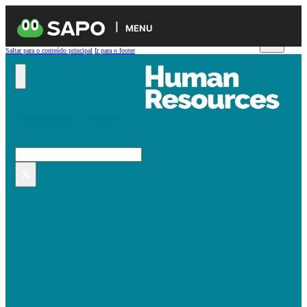
MENU
Saltar para o conteúdo principal
Ir para o footer
Pesquisar no site
Pesquisar
×