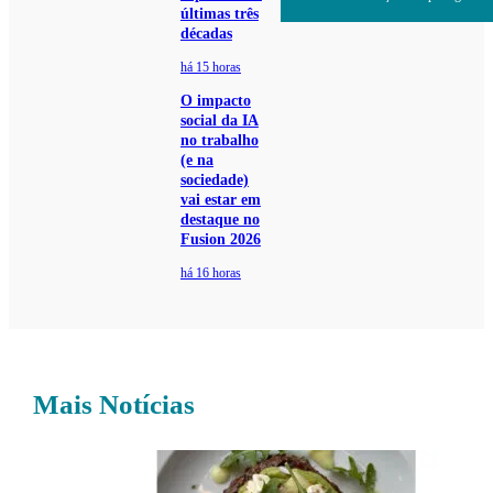
últimas três
décadas
há 15 horas
O impacto
social da IA
no trabalho
(e na
sociedade)
vai estar em
destaque no
Fusion 2026
há 16 horas
Mais Notícias