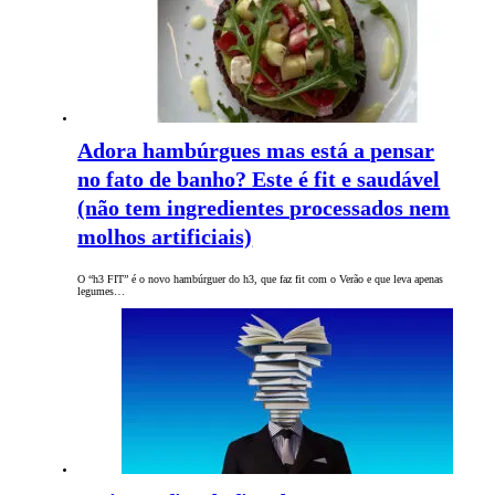
Adora hambúrgues mas está a pensar
no fato de banho? Este é fit e saudável
(não tem ingredientes processados nem
molhos artificiais)
O “h3 FIT” é o novo hambúrguer do h3, que faz fit com o Verão e que leva apenas
legumes…