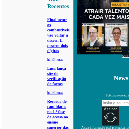
Recentes
Finalmente
os
combustíveis
vão voltar a
descer. E
descem dois
dígitos
ASS
há 13 horas
Lusa lança
site de
Newsl
verificação
de factos
há 14 horas
Subscreva e receba 
Recorde de
candidatos
Assinar
na 1.ª fase
de acesso ao
ensino
superior das
A sua informação está protegida. Le