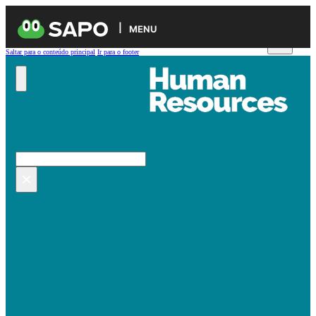
MENU
Saltar para o conteúdo principal
Ir para o footer
Pesquisar no site
Pesquisar
×