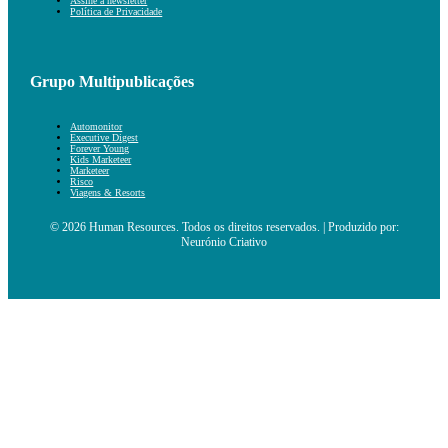
Assine a newsletter
Política de Privacidade
Grupo Multipublicações
Automonitor
Executive Digest
Forever Young
Kids Marketeer
Marketeer
Risco
Viagens & Resorts
© 2026 Human Resources. Todos os direitos reservados. | Produzido por:
Neurónio Criativo