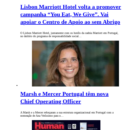
Lisbon Marriott Hotel volta a promover
campanha “You Eat, We Give”. Vai
apoiar o Centro de Apoio ao sem Abrigo
O Lisbon Marriott Hotel, juntamente com os hotéis da cadeia Marriott em Portugal,
no âmbito do programa de responsabilidade social…
Marsh e Mercer Portugal têm nova
Chief Operating Officer
A Marsh e a Mercer reforçaram a sua estrutura organizacional em Portugal com a
nomeação de Ana Veríssimo para o…