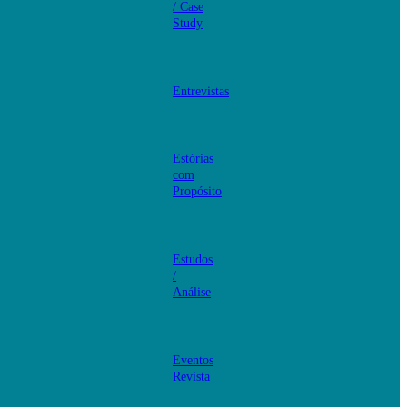
/ Case
Study
Entrevistas
Estórias
com
Propósito
Estudos
/
Análise
Eventos
Revista