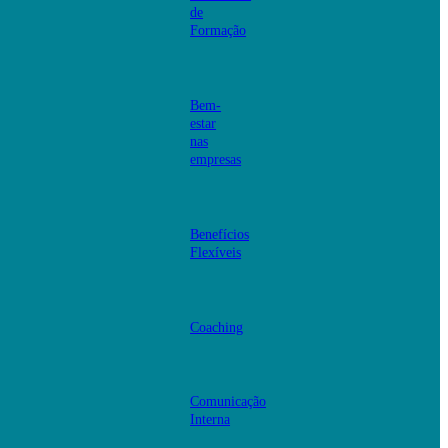
de
Formação
Bem-
estar
nas
empresas
Benefícios
Flexíveis
Coaching
Comunicação
Interna