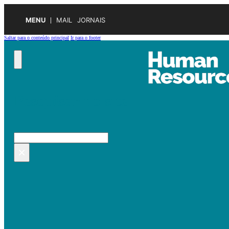
MENU
MAIL
JORNAIS
Saltar para o conteúdo principal
Ir para o footer
Pesquisar no site
Pesquisar
×