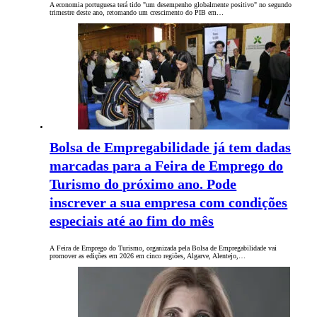
A economia portuguesa terá tido "um desempenho globalmente positivo" no segundo
trimestre deste ano, retomando um crescimento do PIB em…
Bolsa de Empregabilidade já tem dadas
marcadas para a Feira de Emprego do
Turismo do próximo ano. Pode
inscrever a sua empresa com condições
especiais até ao fim do mês
A Feira de Emprego do Turismo, organizada pela Bolsa de Empregabilidade vai
promover as edições em 2026 em cinco regiões, Algarve, Alentejo,…