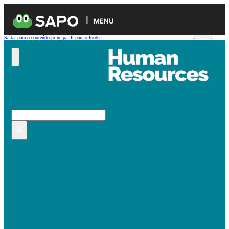
MENU
Saltar para o conteúdo principal
Ir para o footer
Pesquisar no site
Pesquisar
×