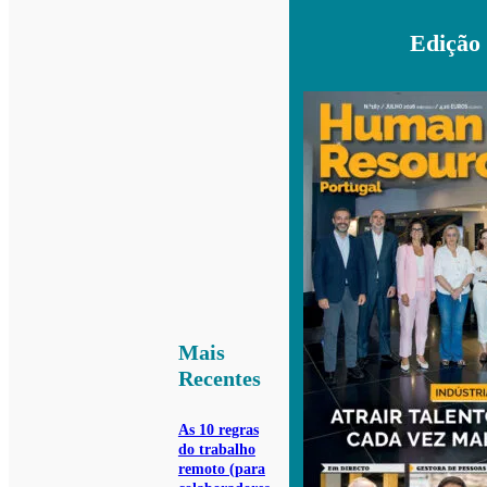
Edição
Mais
Recentes
As 10 regras
do trabalho
remoto (para