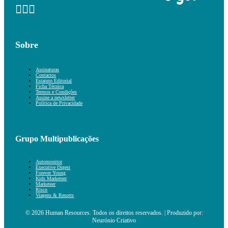
Sobre
Assinaturas
Contactos
Estatuto Editorial
Ficha Técnica
Termos e Condições
Assine a newsletter
Política de Privacidade
Grupo Multipublicações
Automonitor
Executive Digest
Forever Young
Kids Marketeer
Marketeer
Risco
Viagens & Resorts
© 2026 Human Resources. Todos os direitos reservados. | Produzido por:
Neurónio Criativo