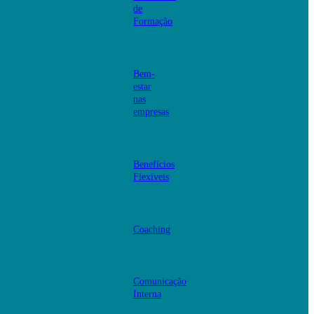
de
Formação
Bem-
estar
nas
empresas
Benefícios
Flexíveis
Coaching
Comunicação
Interna