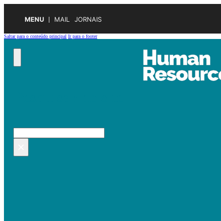
MENU
MAIL
JORNAIS
Saltar para o conteúdo principal
Ir para o footer
Pesquisar no site
Pesquisar
×