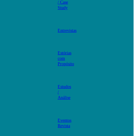
/ Case
Study
Entrevistas
Estórias
com
Propósito
Estudos
/
Análise
Eventos
Revista