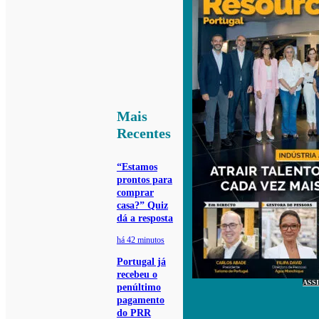
Mais
Recentes
“Estamos
prontos para
comprar
casa?” Quiz
dá a resposta
há 42 minutos
Portugal já
recebeu o
ASS
penúltimo
pagamento
do PRR