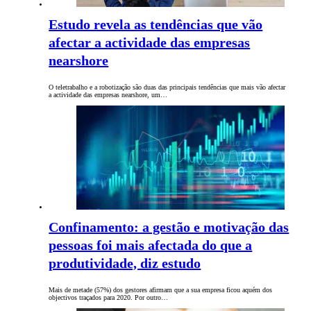
Estudo revela as tendências que vão
afectar a actividade das empresas
nearshore
O teletrabalho e a robotização são duas das principais tendências que mais vão afectar
a actividade das empresas nearshore, um…
Confinamento: a gestão e motivação das
pessoas foi mais afectada do que a
produtividade, diz estudo
Mais de metade (57%) dos gestores afirmam que a sua empresa ficou aquém dos
objectivos traçados para 2020. Por outro…