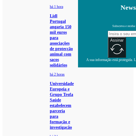
Newsl
há 1 hora
Lidl
Portugal
Subscreva e receba 
angaria 150
mil euros
para
Assinar
associações
de protecção
animal com
sacos
A sua informação está protegida. Le
solidários
há 2 horas
Universidade
Europeia e
Grupo Trofa
Saúde
estabelecem
parceria
para
formação e
investigação