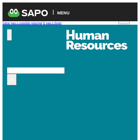
MENU
Saltar para o conteúdo principal
Ir para o footer
Pesquisar no site
Pesquisar
×