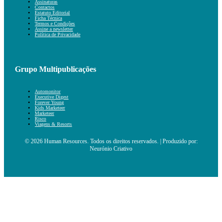
Assinaturas
Contactos
Estatuto Editorial
Ficha Técnica
Termos e Condições
Assine a newsletter
Política de Privacidade
Grupo Multipublicações
Automonitor
Executive Digest
Forever Young
Kids Marketeer
Marketeer
Risco
Viagens & Resorts
© 2026 Human Resources. Todos os direitos reservados. | Produzido por:
Neurónio Criativo