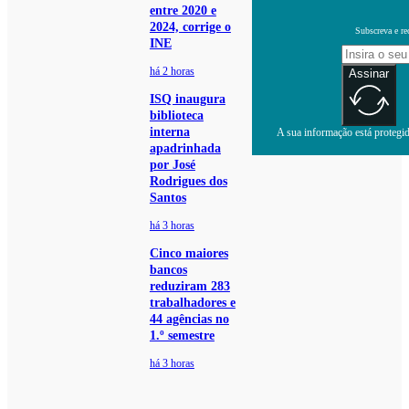
entre 2020 e
2024, corrige o
Subscreva e re
INE
há 2 horas
Assinar
ISQ inaugura
biblioteca
interna
A sua informação está protegida
apadrinhada
por José
Rodrigues dos
Santos
há 3 horas
Cinco maiores
bancos
reduziram 283
trabalhadores e
44 agências no
1.º semestre
há 3 horas