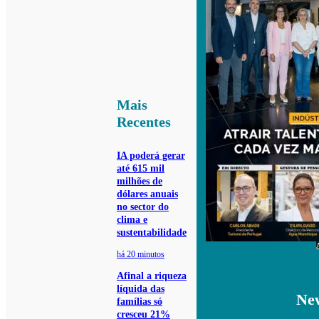
Mais
Recentes
IA poderá gerar
até 615 mil
milhões de
dólares anuais
no sector do
clima e
sustentabilidade
há 20 minutos
Afinal a riqueza
líquida das
New
famílias só
cresceu 21%