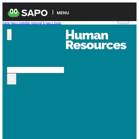
MENU
Saltar para o conteúdo principal
Ir para o footer
Pesquisar no site
Pesquisar
×