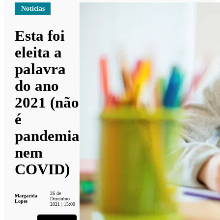
Notícias
Esta foi
eleita a
palavra
do ano
2021 (não
é
pandemia
nem
COVID)
26 de
Margarida
Dezembro
Lopes
2021 | 15:00