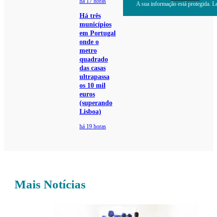
há 17 horas
A sua informação está protegida. Le
Há três
municípios
em Portugal
onde o
metro
quadrado
das casas
ultrapassa
os 10 mil
euros
(superando
Lisboa)
há 19 horas
Mais Notícias