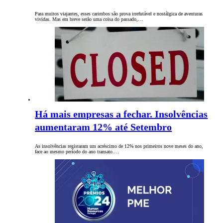
Para muitos viajantes, esses carimbos são prova irrefutável e nostálgica de aventuras
vividas. Mas em breve serão uma coisa do passado,…
Há mais empresas a fechar. Insolvências
aumentaram 12% até Setembro
As insolvências registaram um acréscimo de 12% nos primeiros nove meses do ano,
face ao mesmo período do ano transato.…