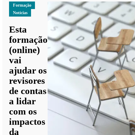
Formação
Notícias
Esta
formação
(online)
vai
ajudar os
revisores
de contas
a lidar
com os
impactos
da