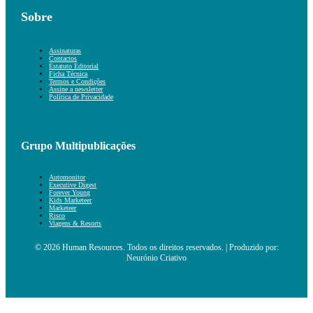
Sobre
Assinaturas
Contactos
Estatuto Editorial
Ficha Técnica
Termos e Condições
Assine a newsletter
Política de Privacidade
Grupo Multipublicações
Automonitor
Executive Digest
Forever Young
Kids Marketeer
Marketeer
Risco
Viagens & Resorts
© 2026 Human Resources. Todos os direitos reservados. | Produzido por:
Neurónio Criativo