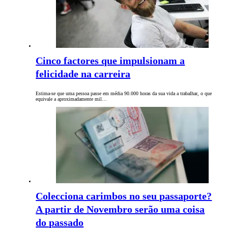
Cinco factores que impulsionam a
felicidade na carreira
Estima-se que uma pessoa passe em média 90.000 horas da sua vida a trabalhar, o que
equivale a aproximadamente mil…
Colecciona carimbos no seu passaporte?
A partir de Novembro serão uma coisa
do passado