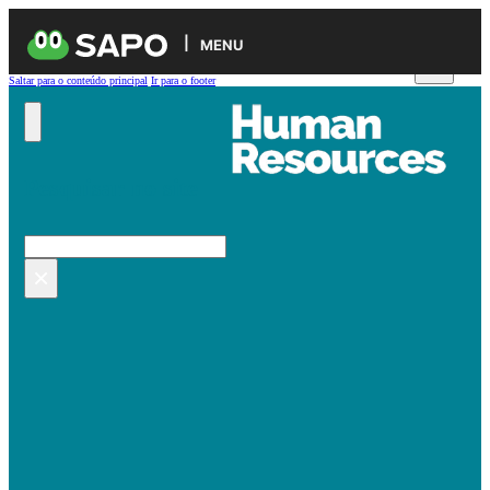
MENU
Saltar para o conteúdo principal
Ir para o footer
Pesquisar no site
Pesquisar
×