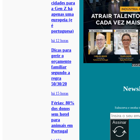
cidades para
a Gen Z há
apenas uma
europeia (e
é
portuguesa)
há 12 horas
Dicas para
gerir o
orçamento
ASSI
familiar
segundo a
regra
50/30/20
Newsl
há 15 horas
Férias: 80%
Subscreva e receba 
dos donos
sem hotel
para
Assinar
animais em
Portugal