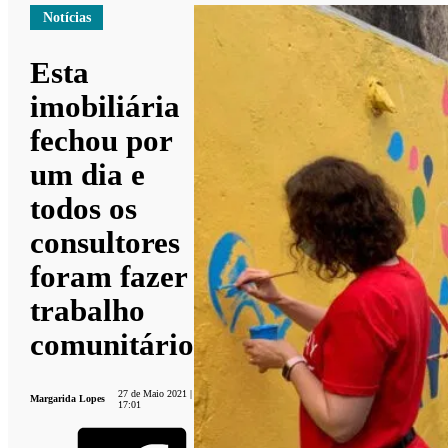
Notícias
Esta
imobiliária
fechou por
um dia e
todos os
consultores
foram fazer
trabalho
comunitário
27 de Maio 2021 |
Margarida Lopes
17:01