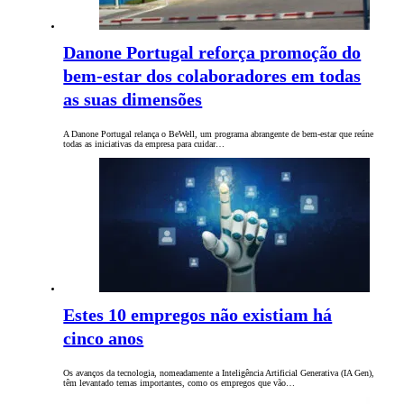
Danone Portugal reforça promoção do
bem-estar dos colaboradores em todas
as suas dimensões
A Danone Portugal relança o BeWell, um programa abrangente de bem-estar que reúne
todas as iniciativas da empresa para cuidar…
Estes 10 empregos não existiam há
cinco anos
Os avanços da tecnologia, nomeadamente a Inteligência Artificial Generativa (IA Gen),
têm levantado temas importantes, como os empregos que vão…