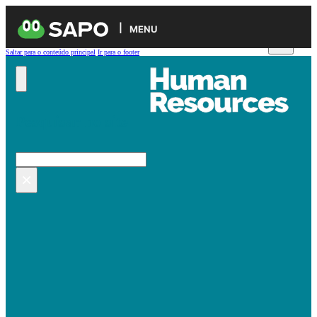
MENU
Saltar para o conteúdo principal
Ir para o footer
Pesquisar no site
Pesquisar
×