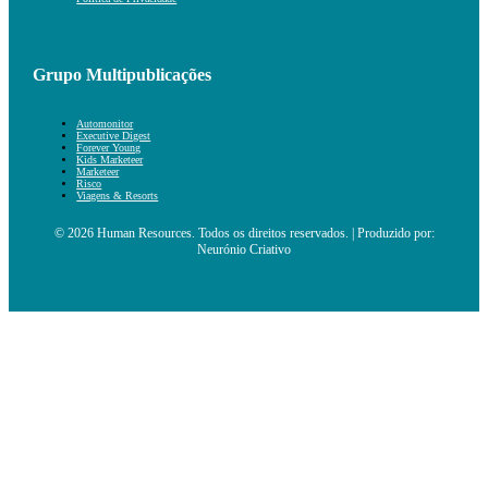
Grupo Multipublicações
Automonitor
Executive Digest
Forever Young
Kids Marketeer
Marketeer
Risco
Viagens & Resorts
© 2026 Human Resources. Todos os direitos reservados. | Produzido por:
Neurónio Criativo