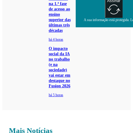
Assinar
na 1.ª fase
de acesso ao
ensino
superior das
A sua informação está protegida. Le
últimas três
décadas
há 4 horas
O impacto
social da IA
no trabalho
(e na
sociedade)
vai estar em
destaque no
Fusion 2026
há 5 horas
Mais Notícias