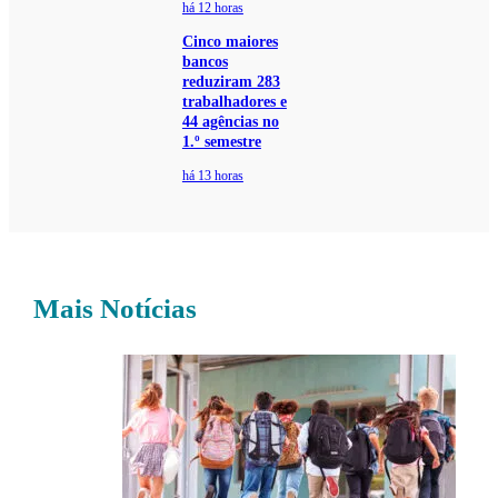
há 12 horas
Cinco maiores
bancos
reduziram 283
trabalhadores e
44 agências no
1.º semestre
há 13 horas
Mais Notícias