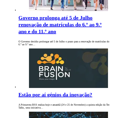
Governo prolonga até 5 de Julho
renovação de matrículas do 6.º ao 9.º
ano e do 11.º ano
O Governo decidiu prolongar até 5 de Julho o prazo para a renovação de matrículas do
6.º ao 9.º ano…
Estão por aí génios da inovação?
A Primavera BSS realiza hoje e amanhã (24 e 25 de Novembro) a quinta edição da Tec
Talks, uma iniciativa…