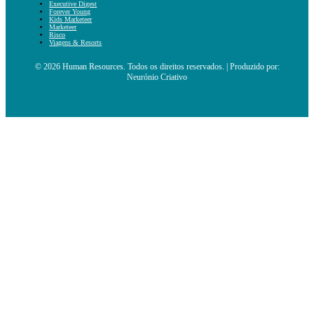
Executive Digest
Forever Young
Kids Marketeer
Marketeer
Risco
Viagens & Resorts
© 2026 Human Resources. Todos os direitos reservados. | Produzido por:
Neurónio Criativo