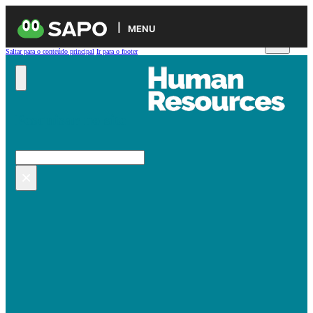
MENU
Saltar para o conteúdo principal
Ir para o footer
Pesquisar no site
Pesquisar
×