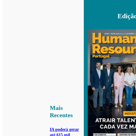
Ediçã
Mais
Recentes
IA poderá gerar
até 615 mil