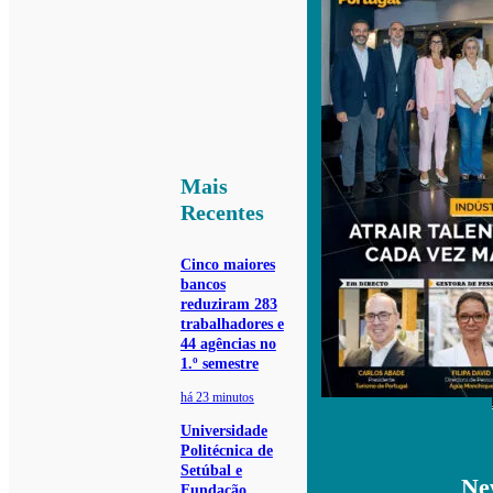
Mais
Recentes
Cinco maiores
bancos
reduziram 283
trabalhadores e
44 agências no
1.º semestre
há 23 minutos
Universidade
Politécnica de
Setúbal e
Ne
Fundação