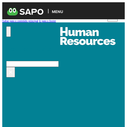
MENU
Saltar para o conteúdo principal
Ir para o footer
Pesquisar no site
Pesquisar
×