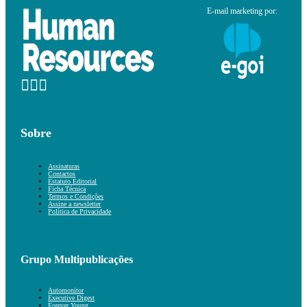
E-mail marketing por:
Sobre
Assinaturas
Contactos
Estatuto Editorial
Ficha Técnica
Termos e Condições
Assine a newsletter
Política de Privacidade
Grupo Multipublicações
Automonitor
Executive Digest
Forever Young