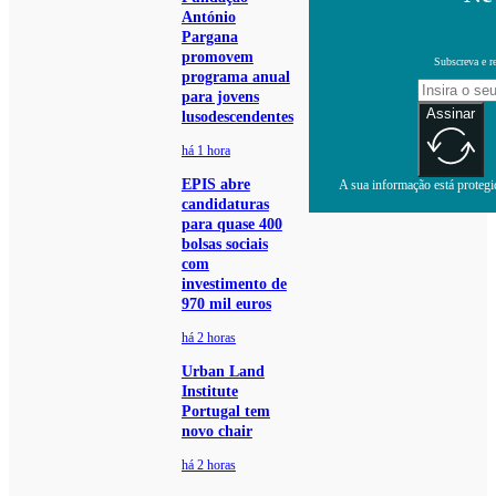
António
Pargana
promovem
Subscreva e r
programa anual
para jovens
Assinar
lusodescendentes
há 1 hora
EPIS abre
A sua informação está protegid
candidaturas
para quase 400
bolsas sociais
com
investimento de
970 mil euros
há 2 horas
Urban Land
Institute
Portugal tem
novo chair
há 2 horas