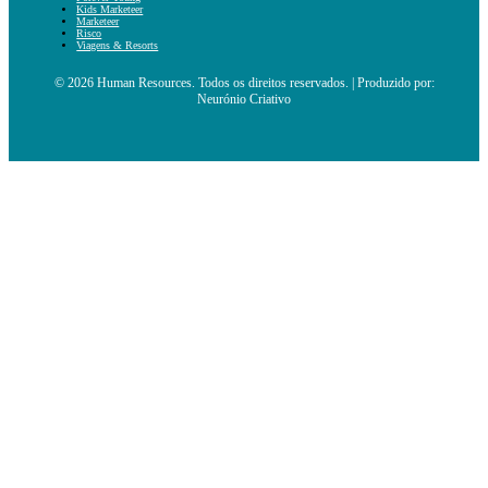
Kids Marketeer
Marketeer
Risco
Viagens & Resorts
© 2026 Human Resources. Todos os direitos reservados. | Produzido por:
Neurónio Criativo