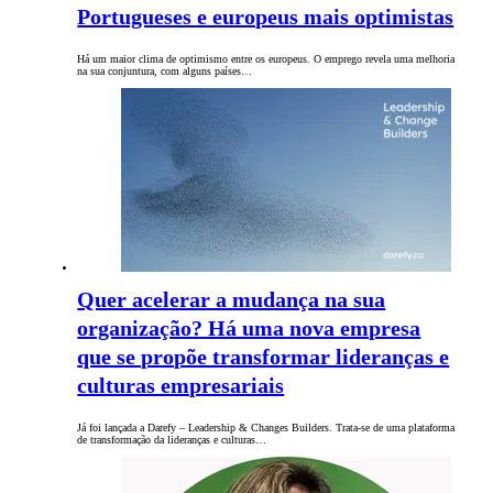
Portugueses e europeus mais optimistas
Há um maior clima de optimismo entre os europeus. O emprego revela uma melhoria
na sua conjuntura, com alguns países…
Quer acelerar a mudança na sua
organização? Há uma nova empresa
que se propõe transformar lideranças e
culturas empresariais
Já foi lançada a Darefy – Leadership & Changes Builders. Trata-se de uma plataforma
de transformação da lideranças e culturas…