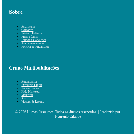
Sobre
Assinaturas
Contactos
Estatuto Editorial
Ficha Técnica
Termos e Condições
Assine a newsletter
Política de Privacidade
Grupo Multipublicações
Automonitor
Executive Digest
Forever Young
Kids Marketeer
Marketeer
Risco
Viagens & Resorts
© 2026 Human Resources. Todos os direitos reservados. | Produzido por:
Neurónio Criativo