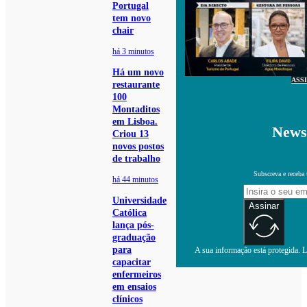
Portugal
tem novo
chair
há 3 minutos
Há um novo
ASS
restaurante
100
Montaditos
em Lisboa.
Newsl
Criou 13
novos postos
de trabalho
Subscreva e receba 
há 44 minutos
Universidade
Assinar
Católica
lança pós-
graduação
para
A sua informação está protegida. Le
capacitar
enfermeiros
em ensaios
clínicos