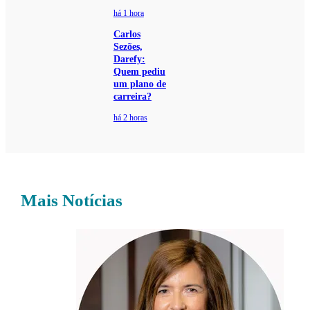
há 1 hora
Carlos
Sezões,
Darefy:
Quem pediu
um plano de
carreira?
há 2 horas
Mais Notícias