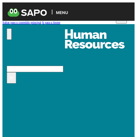
MENU
Saltar para o conteúdo principal
Ir para o footer
Pesquisar no site
Pesquisar
×