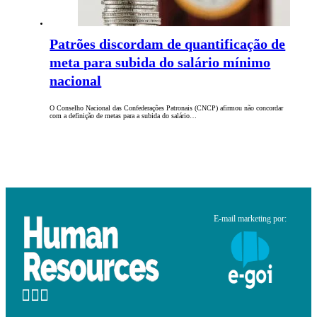
Patrões discordam de quantificação de
meta para subida do salário mínimo
nacional
O Conselho Nacional das Confederações Patronais (CNCP) afirmou não concordar
com a definição de metas para a subida do salário…
E-mail marketing por: