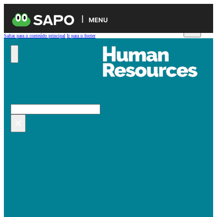
MENU
Saltar para o conteúdo principal
Ir para o footer
Pesquisar no site
Pesquisar
×