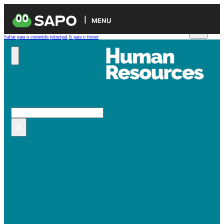
MENU
Saltar para o conteúdo principal
Ir para o footer
Pesquisar no site
Pesquisar
×