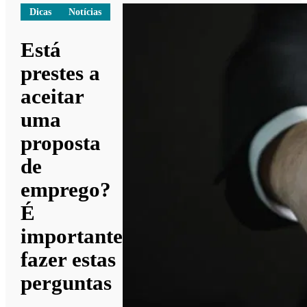
Dicas
Notícias
Está
prestes a
aceitar
uma
proposta
de
emprego?
É
importante
fazer estas
perguntas