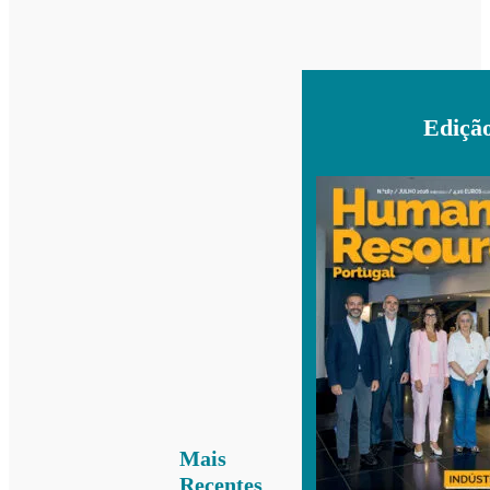
Ediçã
Mais
Recentes