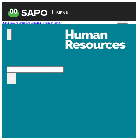
MENU
Saltar para o conteúdo principal
Ir para o footer
Pesquisar no site
Pesquisar
×