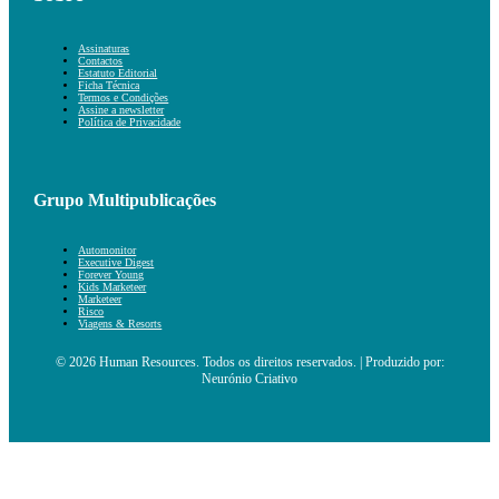
Assinaturas
Contactos
Estatuto Editorial
Ficha Técnica
Termos e Condições
Assine a newsletter
Política de Privacidade
Grupo Multipublicações
Automonitor
Executive Digest
Forever Young
Kids Marketeer
Marketeer
Risco
Viagens & Resorts
© 2026 Human Resources. Todos os direitos reservados. | Produzido por:
Neurónio Criativo